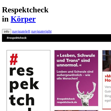
Respektcheck
in
Körper
navigateleft
navigateright
info